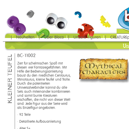
Neuheiten
Über Bloco
Unsere Figuren
CREATUREp
Un
BC-11002
Zeit für schelmischen Spaß mit
diesen vier Fantasiegefährten. Mit
Hilfe der Bedienungsanleitung
baust du den niedlichen Centaurus,
Minotaurus, kleine Teufel und Trolle.
Durch die patentierten
Universalverbinder kannst du alle
Sets auch miteinander kombinieren
und somit bunte Kreaturen
erschaffen, die nicht von dieser Welt
sind. Jede Figur aus der Serie wird
als Einzelfigur angeboten.
• 92 Teile
• Detaillierte Aufbauanleitung
• Alter 5+