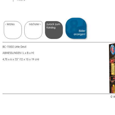
< letztes
nächster >
zurück zum
Katalog
Bilder
anzeigen!
BC-11002 Little Devil
ABMESSUNGEN ( L x B x H)
4,75 x 6 x 7,5" (12 x 15 x 19 cm)
© Bl