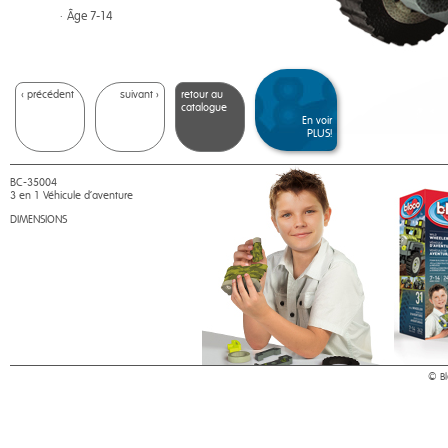
• Âge 7-14
< précédent
suivant >
retour au
catalogue
En voir
PLUS!
BC-35004
3 en 1 Véhicule d'aventure
DIMENSIONS
© Blo